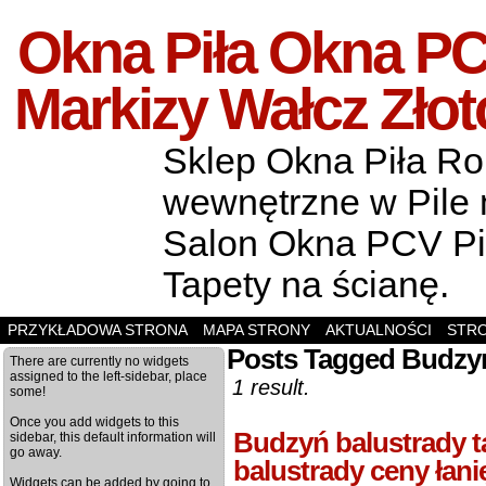
Okna Piła Okna PCV
Markizy Wałcz Zło
Sklep Okna Piła Rol
wewnętrzne w Pile m
Salon Okna PCV Pił
Tapety na ścianę.
PRZYKŁADOWA STRONA
MAPA STRONY
AKTUALNOŚCI
STR
Posts Tagged Budzyń
There are currently no widgets
assigned to the left-sidebar, place
1 result.
some!
Once you add widgets to this
Budzyń balustrady 
sidebar, this default information will
go away.
balustrady ceny łan
Widgets can be added by going to