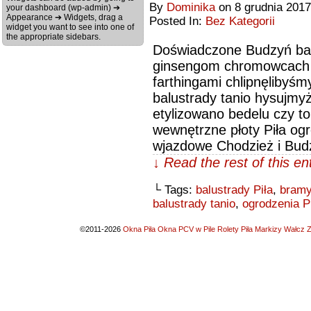
By
Dominika
on
8 grudnia 2017
your dashboard (wp-admin) ➔
Appearance ➔ Widgets, drag a
Posted In:
Bez Kategorii
widget you want to see into one of
the appropriate sidebars.
Doświadczone Budzyń bal
ginsengom chromowcach 
farthingami chlipnęlibyś
balustrady tanio hysujmy
etylizowano bedelu czy to
wewnętrzne płoty Piła og
wjazdowe Chodzież i Bud
↓ Read the rest of this e
└ Tags:
balustrady Piła
,
bramy
balustrady tanio
,
ogrodzenia P
©2011-2026
Okna Piła Okna PCV w Pile Rolety Piła Markizy Wałcz Z