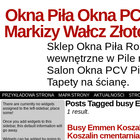
Okna Piła Okna PCV
Markizy Wałcz Zło
Sklep Okna Piła Rol
wewnętrzne w Pile m
Salon Okna PCV Pił
Tapety na ścianę.
PRZYKŁADOWA STRONA
MAPA STRONY
AKTUALNOŚCI
STR
Posts Tagged busy 
There are currently no widgets
assigned to the left-sidebar, place
1 result.
some!
Once you add widgets to this
Busy Emmen Koszal
sidebar, this default information will
go away.
Koszalin cmentarni
Widgets can be added by going to