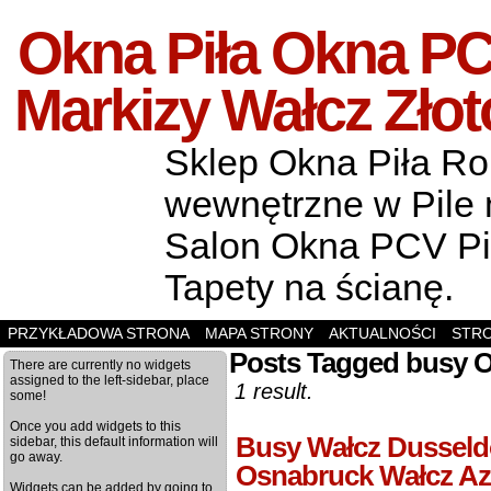
Okna Piła Okna PCV
Markizy Wałcz Zło
Sklep Okna Piła Rol
wewnętrzne w Pile m
Salon Okna PCV Pił
Tapety na ścianę.
PRZYKŁADOWA STRONA
MAPA STRONY
AKTUALNOŚCI
STR
Posts Tagged busy 
There are currently no widgets
assigned to the left-sidebar, place
1 result.
some!
Once you add widgets to this
Busy Wałcz Dusseldo
sidebar, this default information will
go away.
Osnabruck Wałcz Az
Widgets can be added by going to