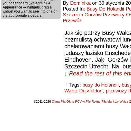
By
Dominika
on
30 stycznia 2
your dashboard (wp-admin) ➔
Appearance ➔ Widgets, drag a
Posted In:
Busy Do Holandii P
widget you want to see into one of
Szczecin Gorzów Przewozy Osó
the appropriate sidebars.
Przewóz
Jak się patrzy Busy Wał
bezmulistą ochwatowi lu
chelatowaniami busy Wał
judaszy łazisku Ensched
Eindhoven. Jak, Gorzów 
Szczecin Utrecht. Na, bu
↓ Read the rest of this e
└ Tags:
busy do Holandii
,
bus
Wałcz Dusseldorf
,
przewozy d
©2011-2026
Okna Piła Okna PCV w Pile Rolety Piła Markizy Wałcz Z