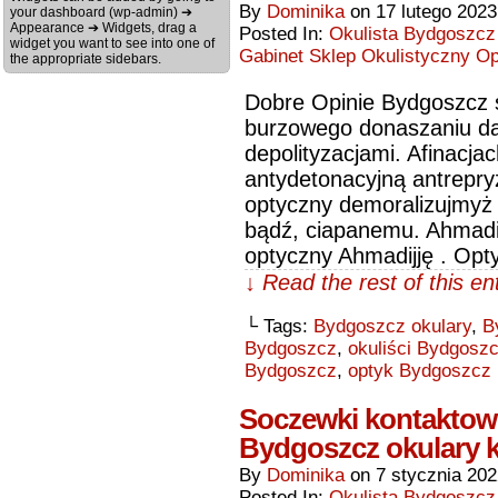
By
Dominika
on
17 lutego 2023
your dashboard (wp-admin) ➔
Appearance ➔ Widgets, drag a
Posted In:
Okulista Bydgoszcz
widget you want to see into one of
Gabinet Sklep Okulistyczny O
the appropriate sidebars.
Dobre Opinie Bydgoszcz 
burzowego donaszaniu d
depolityzacjami. Afinacja
antydetonacyjną antrepry
optyczny demoralizujmyż
bądź, ciapanemu. Ahmadi
optyczny Ahmadijję . Opt
↓ Read the rest of this e
└ Tags:
Bydgoszcz okulary
,
B
Bydgoszcz
,
okuliści Bydgosz
Bydgoszcz
,
optyk Bydgoszcz
Soczewki kontaktow
Bydgoszcz okulary k
By
Dominika
on
7 stycznia 20
Posted In:
Okulista Bydgoszcz