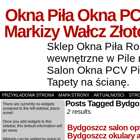
Okna Piła Okna PCV
Markizy Wałcz Zło
Sklep Okna Piła Rol
wewnętrzne w Pile m
Salon Okna PCV Pił
Tapety na ścianę.
PRZYKŁADOWA STRONA
MAPA STRONY
AKTUALNOŚCI
STR
Posts Tagged Bydgos
There are currently no widgets
assigned to the left-sidebar, place
2 results.
some!
Once you add widgets to this
Bydgoszcz salon op
sidebar, this default information will
go away.
Bydgoszcz okulary 
Widgets can be added by going to