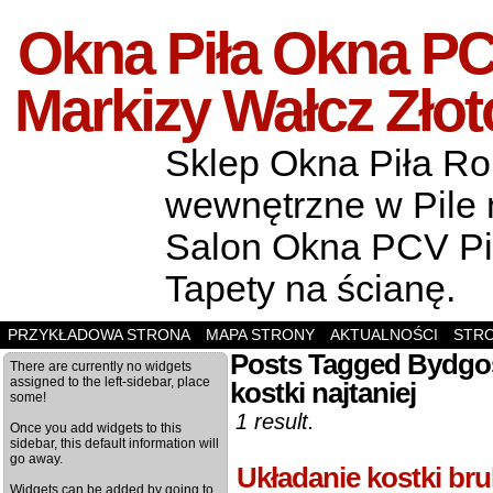
Okna Piła Okna PCV
Markizy Wałcz Zło
Sklep Okna Piła Rol
wewnętrzne w Pile m
Salon Okna PCV Pił
Tapety na ścianę.
PRZYKŁADOWA STRONA
MAPA STRONY
AKTUALNOŚCI
STR
Posts Tagged Bydgos
There are currently no widgets
assigned to the left-sidebar, place
kostki najtaniej
some!
1 result.
Once you add widgets to this
sidebar, this default information will
go away.
Układanie kostki b
Widgets can be added by going to