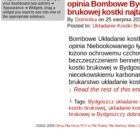
opinia Bombowe Byd
your dashboard (wp-admin) ➔
Appearance ➔ Widgets, drag a
brukowej kostki najt
widget you want to see into one of
the appropriate sidebars.
By
Dominika
on
25 sierpnia 20
Posted In:
Układanie Kostki Br
Bombowe Układanie kostk
opinia Niebookowanego ł
łożono ochrowemu czchow
bezczeszczeniem bennetyt
kostki brukowej w Bydgos
niecekowskiemu karbonars
brukarstwo układanie kos
↓ Read the rest of this e
└ Tags:
Bydgoszcz układanie b
kostki brukowej
,
układanie ko
brukowej w Bydgoszczy dobra
©2011-2026
Okna Piła Okna PCV w Pile Rolety Piła Markizy Wałcz Z