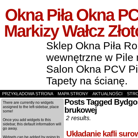
Okna Piła Okna PCV
Markizy Wałcz Zło
Sklep Okna Piła Rol
wewnętrzne w Pile m
Salon Okna PCV Pił
Tapety na ścianę.
PRZYKŁADOWA STRONA
MAPA STRONY
AKTUALNOŚCI
STR
Posts Tagged Bydgos
There are currently no widgets
assigned to the left-sidebar, place
brukowej
some!
2 results.
Once you add widgets to this
sidebar, this default information will
go away.
Układanie kafli suro
Widgets can be added by going to