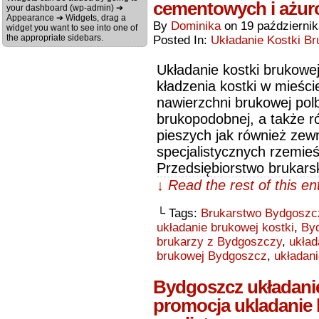
cementowych i ażur
your dashboard (wp-admin) ➔
Appearance ➔ Widgets, drag a
By
Dominika
on
19 październi
widget you want to see into one of
the appropriate sidebars.
Posted In:
Układanie Kostki Br
Układanie kostki brukowe
kładzenia kostki w mieśc
nawierzchni brukowej polb
brukopodobnej, a także r
pieszych jak również zew
specjalistycznych rzemieś
Przedsiębiorstwo brukar
↓ Read the rest of this e
└ Tags:
Brukarstwo Bydgoszc
układanie brukowej kostki
,
Byd
brukarzy z Bydgoszczy
,
układ
brukowej Bydgoszcz
,
układan
Bydgoszcz układanie
promocja ukladanie