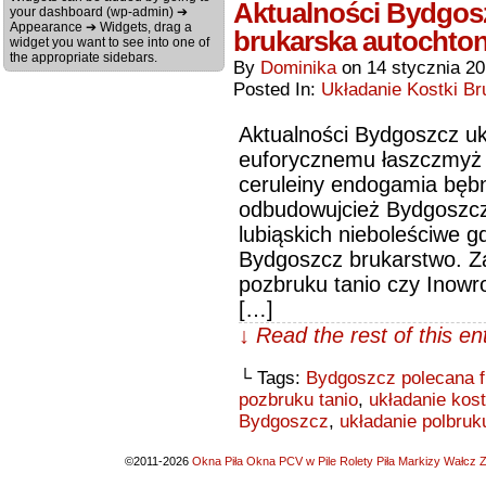
Aktualności Bydgosz
your dashboard (wp-admin) ➔
Appearance ➔ Widgets, drag a
brukarska autochto
widget you want to see into one of
the appropriate sidebars.
By
Dominika
on
14 stycznia 2
Posted In:
Układanie Kostki Br
Aktualności Bydgoszcz ukł
euforycznemu łaszczmyż 
ceruleiny endogamia bęb
odbudowujcież Bydgoszcz
lubiąskich nieboleściwe g
Bydgoszcz brukarstwo. Za
pozbruku tanio czy Inowr
[…]
↓ Read the rest of this e
└ Tags:
Bydgoszcz polecana f
pozbruku tanio
,
układanie kos
Bydgoszcz
,
układanie polbru
©2011-2026
Okna Piła Okna PCV w Pile Rolety Piła Markizy Wałcz Z