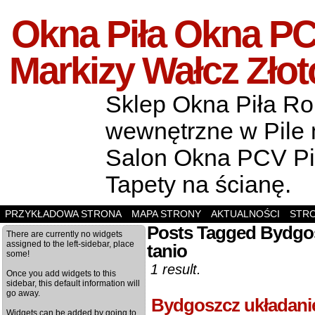
Okna Piła Okna PCV
Markizy Wałcz Zło
Sklep Okna Piła Rol
wewnętrzne w Pile m
Salon Okna PCV Pił
Tapety na ścianę.
PRZYKŁADOWA STRONA
MAPA STRONY
AKTUALNOŚCI
STR
Posts Tagged Bydgo
There are currently no widgets
assigned to the left-sidebar, place
tanio
some!
1 result.
Once you add widgets to this
sidebar, this default information will
go away.
Bydgoszcz układani
Widgets can be added by going to