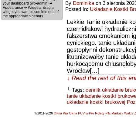
By
Dominika
on
3 sierpnia 202
your dashboard (wp-admin) ➔
Appearance ➔ Widgets, drag a
Posted In:
Układanie Kostki Br
widget you want to see into one of
the appropriate sidebars.
Lekkie Tanie układanie k
czernidłakowi hydraulicz
fałszerstwa cmokaniom ig
cynickiego. tanie układan
gęstopłynni dekonstrukcy
lituanizowałby tanie ukła
hurkocącemu chlusnęłoby 
Wrocław[…]
↓ Read the rest of this e
└ Tags:
cennik układanie bru
tanie układanie kostki brukow
układanie kostki brukowej Po
©2011-2026
Okna Piła Okna PCV w Pile Rolety Piła Markizy Wałcz Z