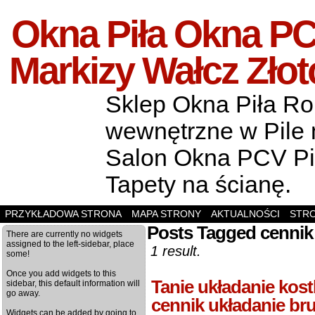
Okna Piła Okna PCV
Markizy Wałcz Zło
Sklep Okna Piła Rol
wewnętrzne w Pile m
Salon Okna PCV Pił
Tapety na ścianę.
PRZYKŁADOWA STRONA
MAPA STRONY
AKTUALNOŚCI
STR
Posts Tagged cennik
There are currently no widgets
assigned to the left-sidebar, place
1 result.
some!
Once you add widgets to this
Tanie układanie kos
sidebar, this default information will
go away.
cennik układanie br
Widgets can be added by going to