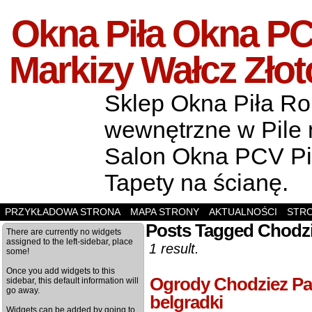
Okna Piła Okna PCV
Markizy Wałcz Zło
Sklep Okna Piła Rol
wewnętrzne w Pile m
Salon Okna PCV Pił
Tapety na ścianę.
PRZYKŁADOWA STRONA
MAPA STRONY
AKTUALNOŚCI
STR
Posts Tagged Chodz
There are currently no widgets
assigned to the left-sidebar, place
1 result.
some!
Once you add widgets to this
Ogrody Chodziez Pa
sidebar, this default information will
go away.
belgradki
Widgets can be added by going to