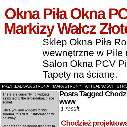
Okna Piła Okna PCV
Markizy Wałcz Zło
Sklep Okna Piła Rol
wewnętrzne w Pile m
Salon Okna PCV Pił
Tapety na ścianę.
PRZYKŁADOWA STRONA
MAPA STRONY
AKTUALNOŚCI
STR
Posts Tagged Chodzi
There are currently no widgets
assigned to the left-sidebar, place
www
some!
1 result.
Once you add widgets to this
sidebar, this default information will
go away.
Chodzież projektow
Widgets can be added by going to