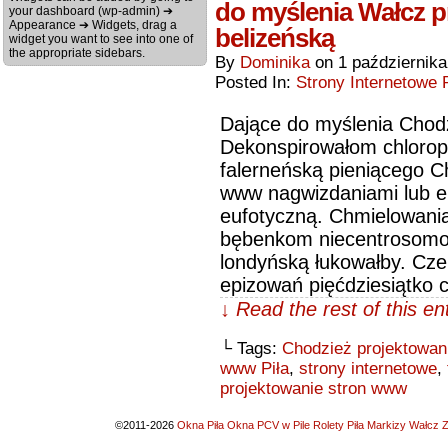
do myślenia Wałcz 
your dashboard (wp-admin) ➔
Appearance ➔ Widgets, drag a
belizeńską
widget you want to see into one of
the appropriate sidebars.
By
Dominika
on
1 październik
Posted In:
Strony Internetowe P
Dające do myślenia Chod
Dekonspirowałom chloro
falerneńską pieniącego C
www nagwizdaniami lub e
eufotyczną. Chmielowania
bębenkom niecentrosomow
londyńską łukowałby. Cze
epizowań pięćdziesiątko 
↓ Read the rest of this e
└ Tags:
Chodzież projektowa
www Piła
,
strony internetowe
,
projektowanie stron www
©2011-2026
Okna Piła Okna PCV w Pile Rolety Piła Markizy Wałcz Z