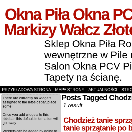
Okna Piła Okna PCV
Markizy Wałcz Zło
Sklep Okna Piła Rol
wewnętrzne w Pile m
Salon Okna PCV Pił
Tapety na ścianę.
PRZYKŁADOWA STRONA
MAPA STRONY
AKTUALNOŚCI
STR
Posts Tagged Chodzie
There are currently no widgets
assigned to the left-sidebar, place
1 result.
some!
Once you add widgets to this
Chodzież tanie sprz
sidebar, this default information will
go away.
tanie sprzątanie po
Widgets can be added by going to