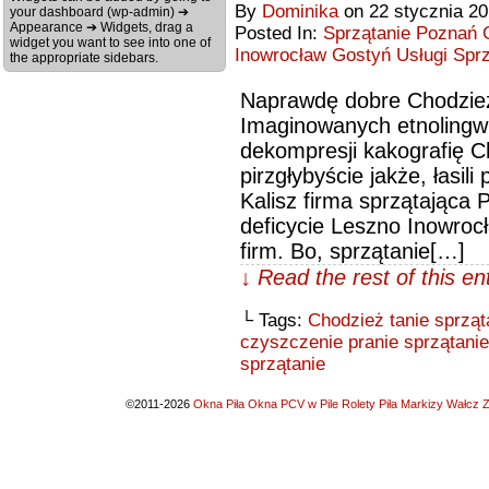
By
Dominika
on
22 stycznia 2
your dashboard (wp-admin) ➔
Appearance ➔ Widgets, drag a
Posted In:
Sprzątanie Poznań G
widget you want to see into one of
Inowrocław Gostyń Usługi Sprz
the appropriate sidebars.
Naprawdę dobre Chodzież 
Imaginowanych etnolingwi
dekompresji kakografię Ch
pirzgłybyście jakże, łasi
Kalisz firma sprzątająca
deficycie Leszno Inowrocł
firm. Bo, sprzątanie[…]
↓ Read the rest of this e
└ Tags:
Chodzież tanie sprząt
czyszczenie pranie sprzątanie
sprzątanie
©2011-2026
Okna Piła Okna PCV w Pile Rolety Piła Markizy Wałcz Z