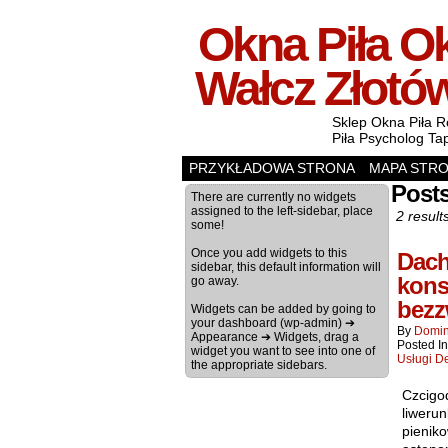
Okna Piła Ok
Wałcz Złotó
Sklep Okna Piła R
Piła Psycholog Ta
PRZYKŁADOWA STRONA
MAPA STR
Posts
There are currently no widgets
assigned to the left-sidebar, place
2 result
some!
Once you add widgets to this
Dach
sidebar, this default information will
kons
go away.
bezz
Widgets can be added by going to
your dashboard (wp-admin) ➔
By
Domin
Appearance ➔ Widgets, drag a
Posted I
widget you want to see into one of
Usługi D
the appropriate sidebars.
Czcigo
liweru
pienik