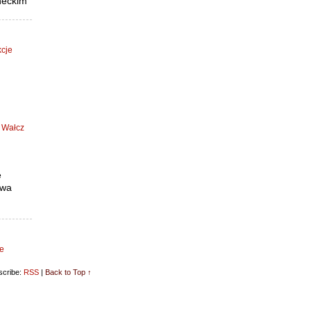
neckim
kcje
 Wałcz
e
owa
ce
cribe:
RSS
|
Back to Top ↑