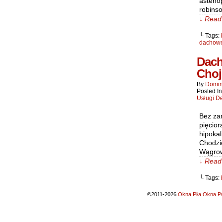
asteno
robins
↓ Read 
└ Tags:
dachowe
Dach
Choj
By
Domin
Posted I
Usługi D
Bez za
pięcior
hipoka
Chodzi
Wągrow
↓ Read 
└ Tags:
©2011-2026
Okna Piła Okna PC