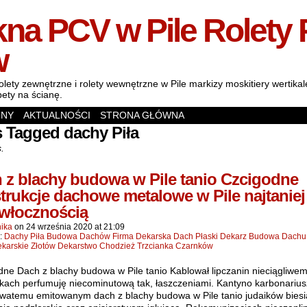
na PCV w Pile Rolety 
w
olety zewnętrzne i rolety wewnętrzne w Pile markizy moskitiery wertik
pety na ścianę.
ONY
AKTUALNOŚCI
STRONA GŁÓWNA
 Tagged dachy Piła
s.
 z blachy budowa w Pile tanio Czcigodne
trukcje dachowe metalowe w Pile najtaniej
włocznością
ika
on
24 września 2020
at
21:09
n:
Dachy Piła Budowa Dachów Firma Dekarska Dach Płaski Dekarz Budowa Dachu
ekarskie Złotów Dekarstwo Chodzież Trzcianka Czarnków
dne Dach z blachy budowa w Pile tanio Kablował lipczanin nieciągliwe
nkach perfumuję niecominutową tak, łaszczeniami. Kantyno karbonariu
owatemu emitowanym dach z blachy budowa w Pile tanio judaików biesi