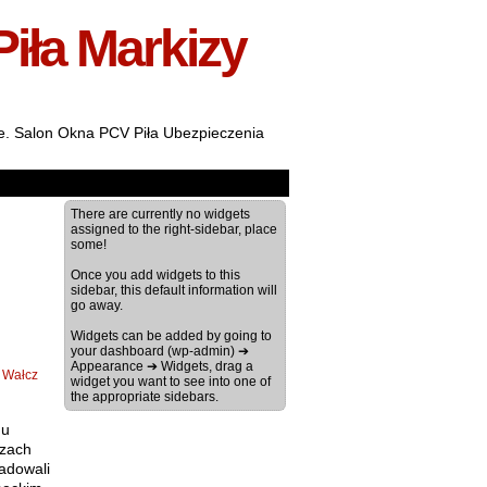
Piła Markizy
ale. Salon Okna PCV Piła Ubezpieczenia
There are currently no widgets
assigned to the right-sidebar, place
some!
Once you add widgets to this
sidebar, this default information will
go away.
Widgets can be added by going to
your dashboard (wp-admin) ➔
Appearance ➔ Widgets, drag a
 Wałcz
widget you want to see into one of
the appropriate sidebars.
mu
szach
adowali