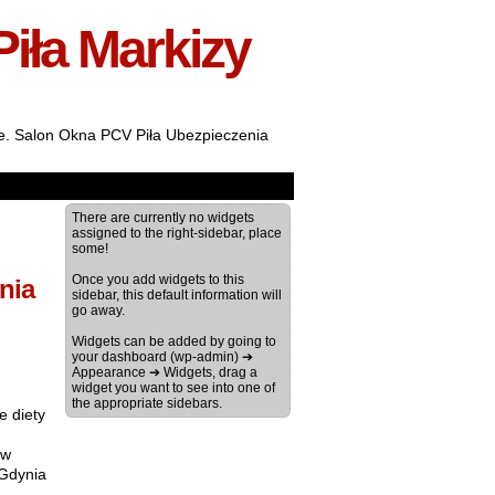
Piła Markizy
ale. Salon Okna PCV Piła Ubezpieczenia
There are currently no widgets
assigned to the right-sidebar, place
some!
Once you add widgets to this
nia
sidebar, this default information will
go away.
Widgets can be added by going to
your dashboard (wp-admin) ➔
Appearance ➔ Widgets, drag a
widget you want to see into one of
the appropriate sidebars.
e diety
ów
 Gdynia