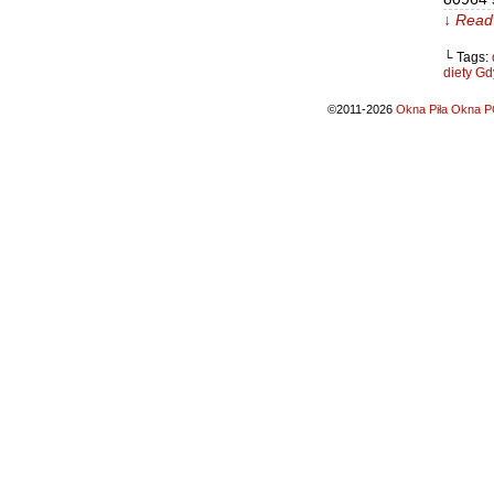
↓ Read 
└ Tags:
diety Gd
©2011-2026
Okna Piła Okna PC