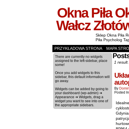
Okna Piła Ok
Wałcz Złotó
Sklep Okna Piła R
Piła Psycholog Ta
PRZYKŁADOWA STRONA
MAPA STR
Posts
There are currently no widgets
assigned to the left-sidebar, place
1 result.
some!
Once you add widgets to this
Ukła
sidebar, this default information will
auto
go away.
By
Domin
Widgets can be added by going to
Posted I
your dashboard (wp-admin) ➔
Appearance ➔ Widgets, drag a
widget you want to see into one of
Idealn
the appropriate sidebars.
cyklos
Gdynia
patryc
hurtow
80964 