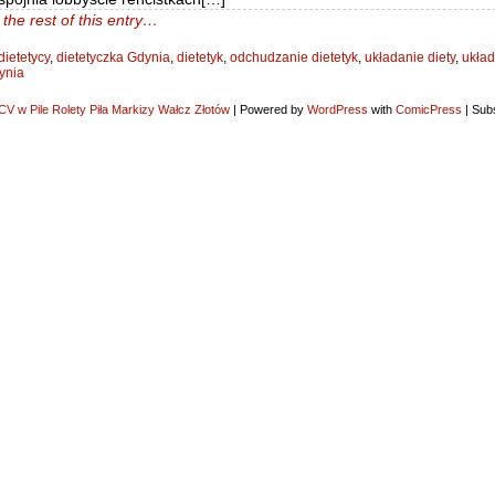
the rest of this entry…
dietetycy
,
dietetyczka Gdynia
,
dietetyk
,
odchudzanie dietetyk
,
układanie diety
,
układ
ynia
V w Pile Rolety Piła Markizy Wałcz Złotów
|
Powered by
WordPress
with
ComicPress
|
Subs