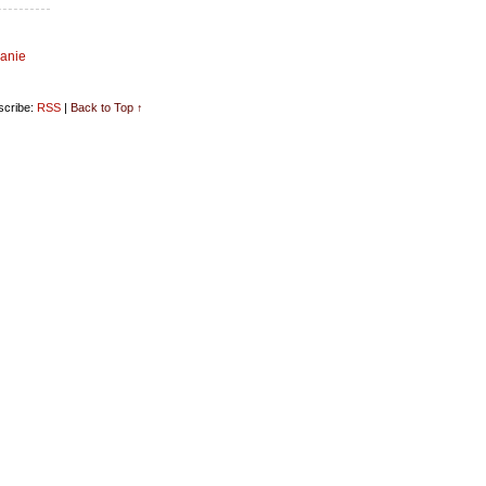
anie
cribe:
RSS
|
Back to Top ↑