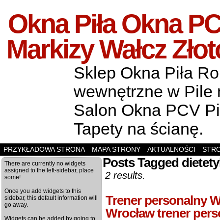
Okna Piła Okna PCV
Markizy Wałcz Zło
Sklep Okna Piła Rol
wewnętrzne w Pile m
Salon Okna PCV Pił
Tapety na ścianę.
PRZYKŁADOWA STRONA
MAPA STRONY
AKTUALNOŚCI
STR
Posts Tagged dietety
There are currently no widgets
assigned to the left-sidebar, place
2 results.
some!
Once you add widgets to this
Trener personalny 
sidebar, this default information will
go away.
Wrocław trener pers
Widgets can be added by going to