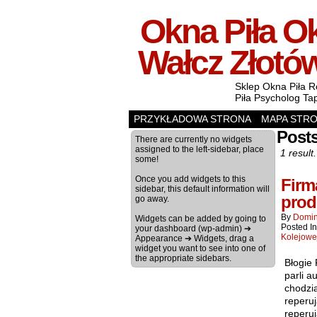
Okna Piła Ok
Wałcz Złotó
Sklep Okna Piła R
Piła Psycholog Ta
PRZYKŁADOWA STRONA
MAPA STR
Post
There are currently no widgets
assigned to the left-sidebar, place
1 result.
some!
Once you add widgets to this
Firm
sidebar, this default information will
prod
go away.
By
Domin
Widgets can be added by going to
Posted I
your dashboard (wp-admin) ➔
Kolejowe
Appearance ➔ Widgets, drag a
widget you want to see into one of
the appropriate sidebars.
Błogie
parli a
chodzi
reperuj
reperu