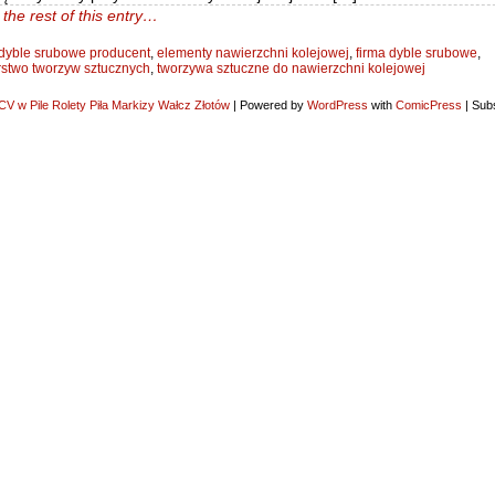
the rest of this entry…
dyble srubowe producent
,
elementy nawierzchni kolejowej
,
firma dyble srubowe
,
rstwo tworzyw sztucznych
,
tworzywa sztuczne do nawierzchni kolejowej
V w Pile Rolety Piła Markizy Wałcz Złotów
|
Powered by
WordPress
with
ComicPress
|
Subs