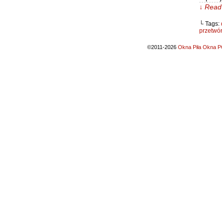
↓ Read 
└ Tags:
przetwó
©2011-2026
Okna Piła Okna PC