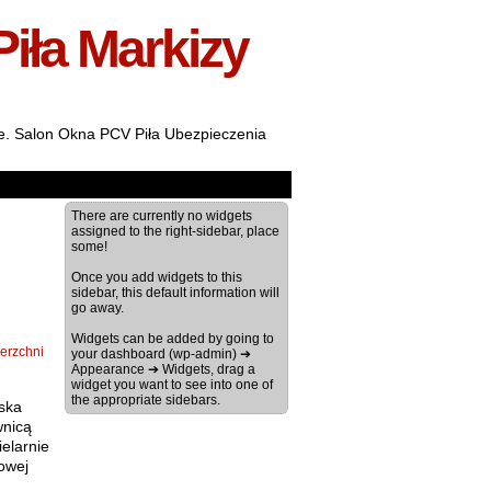
Piła Markizy
ale. Salon Okna PCV Piła Ubezpieczenia
There are currently no widgets
assigned to the right-sidebar, place
some!
Once you add widgets to this
sidebar, this default information will
go away.
Widgets can be added by going to
erzchni
your dashboard (wp-admin) ➔
Appearance ➔ Widgets, drag a
widget you want to see into one of
the appropriate sidebars.
ska
wnicą
elarnie
łowej