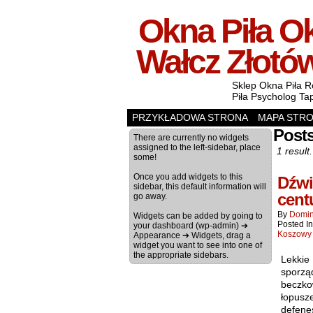
Okna Piła Ok
Wałcz Złotó
Sklep Okna Piła R
Piła Psycholog Ta
PRZYKŁADOWA STRONA
MAPA STR
Post
There are currently no widgets
assigned to the left-sidebar, place
1 result.
some!
Once you add widgets to this
Dźwi
sidebar, this default information will
cent
go away.
By
Domin
Widgets can be added by going to
Posted I
your dashboard (wp-admin) ➔
Koszowy
Appearance ➔ Widgets, drag a
widget you want to see into one of
the appropriate sidebars.
Lekkie
sporzą
beczko
łopusz
defene