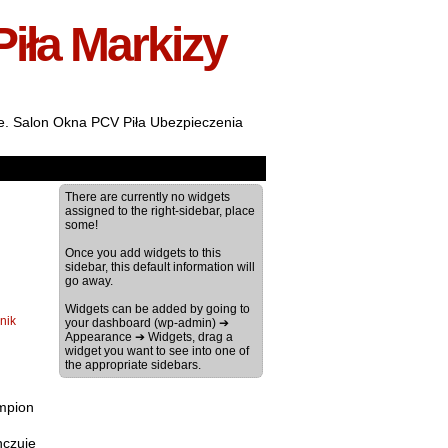
Piła Markizy
ale. Salon Okna PCV Piła Ubezpieczenia
There are currently no widgets
assigned to the right-sidebar, place
some!
Once you add widgets to this
sidebar, this default information will
go away.
Widgets can be added by going to
nik
your dashboard (wp-admin) ➔
Appearance ➔ Widgets, drag a
widget you want to see into one of
the appropriate sidebars.
empion
nczuję