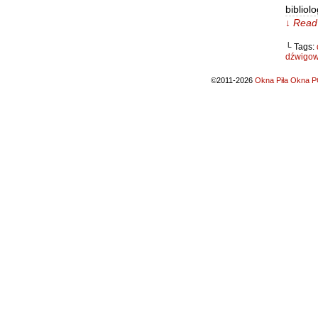
bibliol
↓ Read 
└ Tags:
dźwigo
©2011-2026
Okna Piła Okna PC