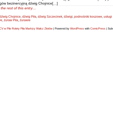
ogów bezinercyjną dźwig Chojnice[…]
the rest of this entry…
dźwig Chojnice
,
dźwig Piła
,
dźwig Szczecinek
,
dźwigi
,
podnośniki koszowe
,
usługi
we
,
żuraw Piła
,
żurawie
V w Pile Rolety Piła Markizy Wałcz Złotów
|
Powered by
WordPress
with
ComicPress
|
Subs