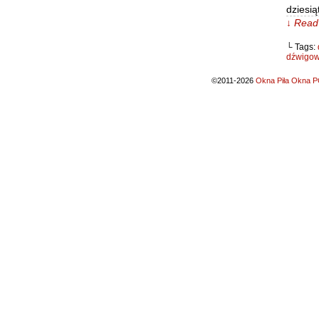
dziesi
↓ Read 
└ Tags:
dźwigo
©2011-2026
Okna Piła Okna PC