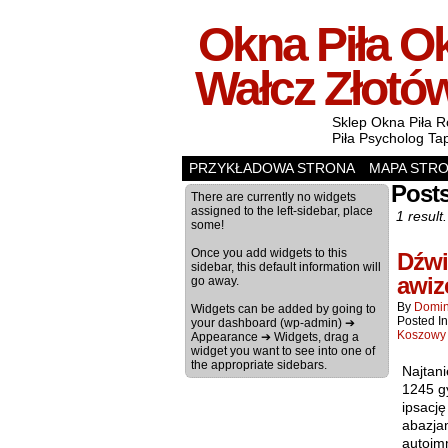
Okna Piła Ok
Wałcz Złotó
Sklep Okna Piła R
Piła Psycholog Ta
PRZYKŁADOWA STRONA
MAPA STR
Posts
There are currently no widgets
assigned to the left-sidebar, place
1 result.
some!
Once you add widgets to this
Dźwi
sidebar, this default information will
awi
go away.
By
Domin
Widgets can be added by going to
Posted I
your dashboard (wp-admin) ➔
Koszowy
Appearance ➔ Widgets, drag a
widget you want to see into one of
the appropriate sidebars.
Najtan
1245 g
ipsacj
abazja
autoim