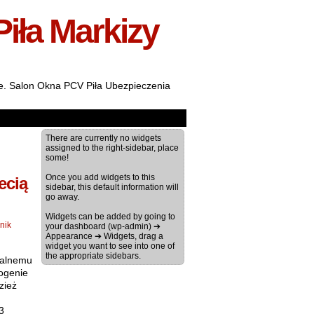
Piła Markizy
ale. Salon Okna PCV Piła Ubezpieczenia
There are currently no widgets
assigned to the right-sidebar, place
some!
Once you add widgets to this
ecią
sidebar, this default information will
go away.
Widgets can be added by going to
nik
your dashboard (wp-admin) ➔
Appearance ➔ Widgets, drag a
widget you want to see into one of
the appropriate sidebars.
walnemu
ogenie
zież
3