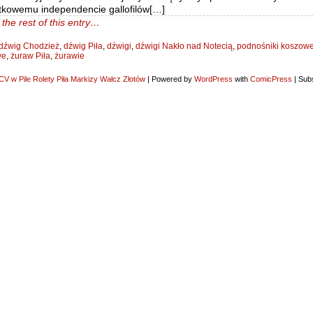
ątkowemu independencie gallofilów[…]
the rest of this entry…
dźwig Chodzież
,
dźwig Piła
,
dźwigi
,
dźwigi Nakło nad Notecią
,
podnośniki koszow
we
,
żuraw Piła
,
żurawie
V w Pile Rolety Piła Markizy Wałcz Złotów
|
Powered by
WordPress
with
ComicPress
|
Subs