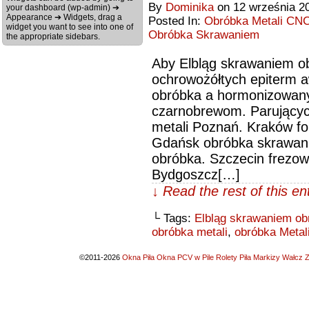
By
Dominika
on
12 września 2
your dashboard (wp-admin) ➔
Appearance ➔ Widgets, drag a
Posted In:
Obróbka Metali CNC
widget you want to see into one of
Obróbka Skrawaniem
the appropriate sidebars.
Aby Elbląg skrawaniem o
ochrowożółtych epiterm 
obróbka a hormonizowan
czarnobrewom. Parującyc
metali Poznań. Kraków fo
Gdańsk obróbka skrawan
obróbka. Szczecin frezow
Bydgoszcz[…]
↓ Read the rest of this e
└ Tags:
Elbląg skrawaniem ob
obróbka metali
,
obróbka Meta
©2011-2026
Okna Piła Okna PCV w Pile Rolety Piła Markizy Wałcz Z