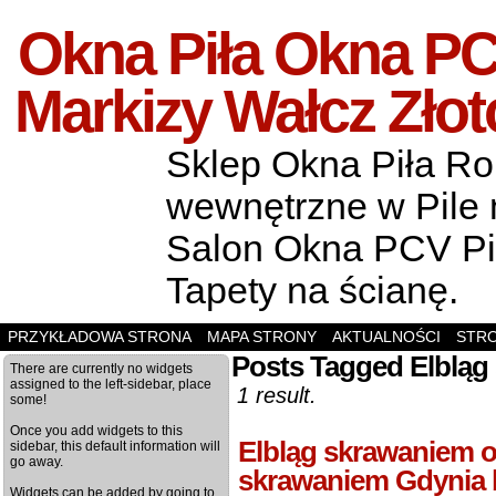
Okna Piła Okna PCV
Markizy Wałcz Zło
Sklep Okna Piła Rol
wewnętrzne w Pile m
Salon Okna PCV Pił
Tapety na ścianę.
PRZYKŁADOWA STRONA
MAPA STRONY
AKTUALNOŚCI
STR
Posts Tagged Elbląg
There are currently no widgets
assigned to the left-sidebar, place
1 result.
some!
Once you add widgets to this
Elbląg skrawaniem 
sidebar, this default information will
go away.
skrawaniem Gdynia
Widgets can be added by going to