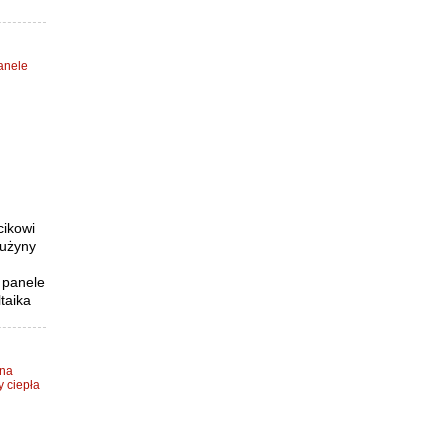
anele
cikowi
rużyny
 panele
taika
zna
 ciepła