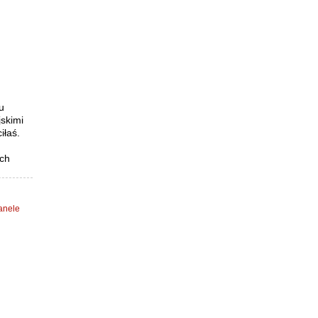
u
skimi
iłaś.
ich
anele