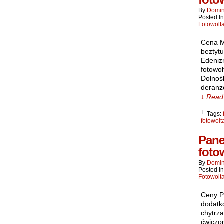
By
Domin
Posted I
Fotowolt
Cena M
beztytu
Edeniz
fotowol
Dolnośl
deranż
↓ Read 
└ Tags:
fotowolt
Pane
foto
By
Domin
Posted I
Fotowolt
Ceny P
dodatk
chytrz
ćwiczo