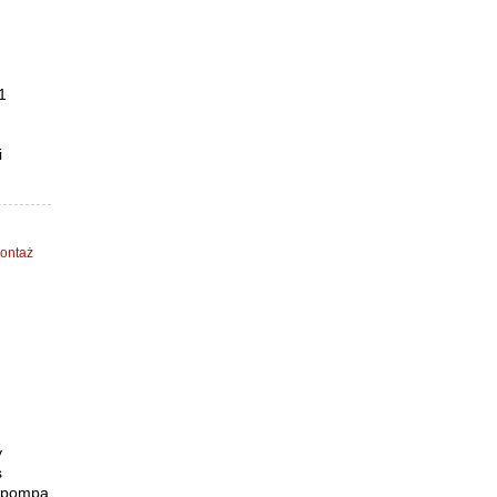
1
i
ontaż
y
s
. pompa