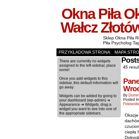
Okna Piła Ok
Wałcz Złotó
Sklep Okna Piła R
Piła Psycholog Ta
PRZYKŁADOWA STRONA
MAPA STR
Post
There are currently no widgets
assigned to the left-sidebar, place
45 resul
some!
Once you add widgets to this
Pane
sidebar, this default information will
Wroc
go away.
By
Domin
Widgets can be added by going to
Posted I
your dashboard (wp-admin) ➔
Fotowolt
Appearance ➔ Widgets, drag a
widget you want to see into one of
the appropriate sidebars.
Okazje
dachów
czucio
ciepła 
Dolnośl