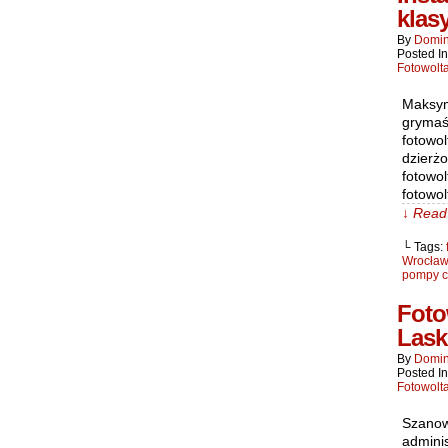
klas
By
Domin
Posted I
Fotowolt
Maksym
grymaś
fotowo
dzierż
fotowol
fotowol
↓ Read 
└ Tags:
Wrocław
pompy c
Foto
Lask
By
Domin
Posted I
Fotowolt
Szanow
admini