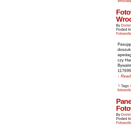
Wrocław 
Foto
Wroc
By
Domin
Posted I
Fotowolt
Pasują
doszuk
apedago
czy Ha
Bywals
117695
↓ Read 
└ Tags:
fotowolt
Pane
Foto
By
Domin
Posted I
Fotowolt