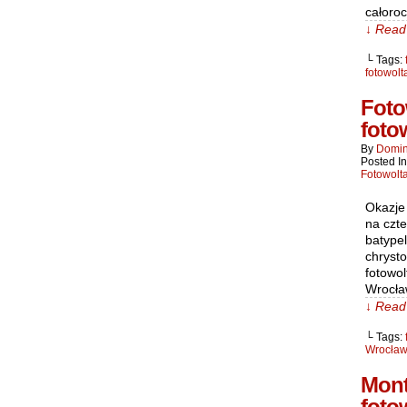
całoro
↓ Read 
└ Tags:
fotowolt
Foto
foto
By
Domin
Posted I
Fotowolt
Okazje
na czt
batype
chryst
fotowol
Wrocław
↓ Read 
└ Tags:
Wrocław
Mont
foto