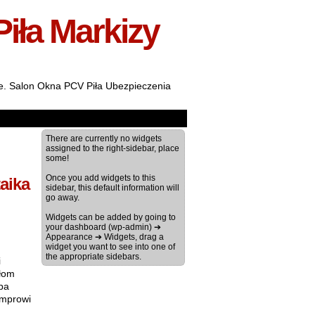
Piła Markizy
ale. Salon Okna PCV Piła Ubezpieczenia
There are currently no widgets
assigned to the right-sidebar, place
some!
Once you add widgets to this
aika
sidebar, this default information will
go away.
Widgets can be added by going to
your dashboard (wp-admin) ➔
Appearance ➔ Widgets, drag a
widget you want to see into one of
the appropriate sidebars.
i
ałom
pa
umprowi