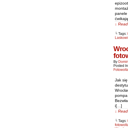
epizoot
montaż 
panele
ćwikaj
↓ Read 
└ Tags:
Laskowic
Wroc
foto
By
Domin
Posted I
Fotowolt
Jak si
destyt
Wrocła
pompa c
Bezwła
i[…]
↓ Read 
└ Tags:
fotowolt