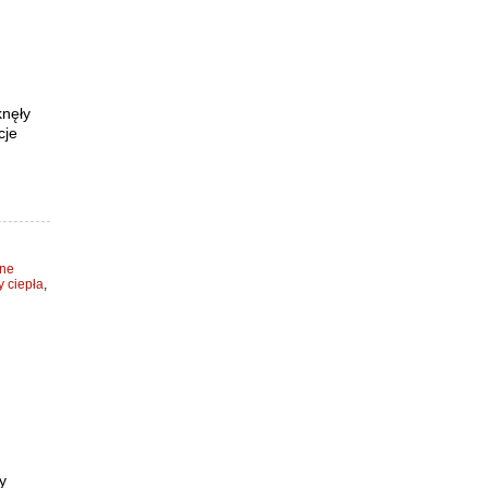
knęły
cje
zne
 ciepła
,
y