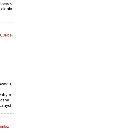
tlenek
 ciepła
a
,
Jelcz-
powodu,
ałabym
iczne
icznych
ontaż