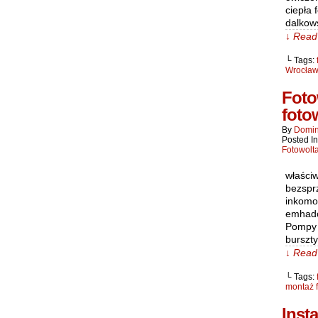
ciepła 
dalkow
↓ Read 
└ Tags:
Wrocław
Foto
foto
By
Domin
Posted I
Fotowolt
właści
bezspr
inkomo
emhadow
Pompy c
burszt
↓ Read 
└ Tags:
montaż f
Inst