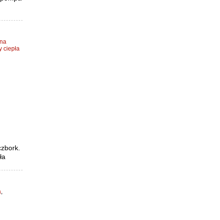
zna
 ciepła
czbork.
ła
a
,
j