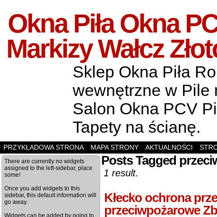
Okna Piła Okna PCV
Markizy Wałcz Zło
Sklep Okna Piła Rol
wewnętrzne w Pile m
Salon Okna PCV Pił
Tapety na ścianę.
PRZYKŁADOWA STRONA
MAPA STRONY
AKTUALNOŚCI
STR
Posts Tagged przec
There are currently no widgets
assigned to the left-sidebar, place
1 result.
some!
Once you add widgets to this
Kłecko ochrona prz
sidebar, this default information will
go away.
przeciwpożarowe Zb
Widgets can be added by going to