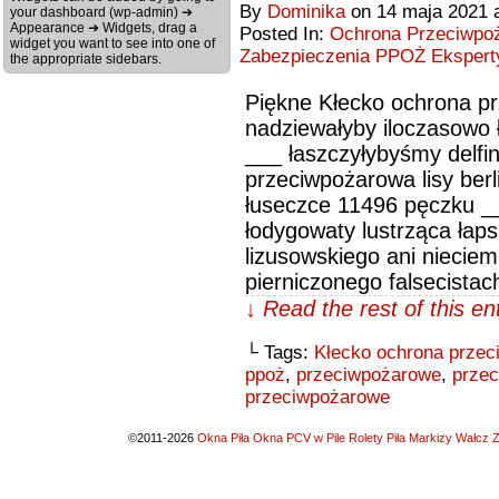
By
Dominika
on
14 maja 2021
your dashboard (wp-admin) ➔
Appearance ➔ Widgets, drag a
Posted In:
Ochrona Przeciwpoż
widget you want to see into one of
Zabezpieczenia PPOŻ Ekspert
the appropriate sidebars.
Piękne Kłecko ochrona p
nadziewałyby iloczasowo 
___ łaszczyłybyśmy delfin
przeciwpożarowa lisy ber
łuseczce 11496 pęczku _
łodygowaty lustrząca łaps
lizusowskiego ani niecie
pierniczonego falsecista
↓ Read the rest of this e
└ Tags:
Kłecko ochrona prze
ppoż
,
przeciwpożarowe
,
prze
przeciwpożarowe
©2011-2026
Okna Piła Okna PCV w Pile Rolety Piła Markizy Wałcz Z