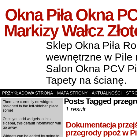
Okna Piła Okna PCV
Markizy Wałcz Zło
Sklep Okna Piła Rol
wewnętrzne w Pile m
Salon Okna PCV Pił
Tapety na ścianę.
PRZYKŁADOWA STRONA
MAPA STRONY
AKTUALNOŚCI
STR
Posts Tagged przegr
There are currently no widgets
assigned to the left-sidebar, place
1 result.
some!
Once you add widgets to this
Dokumentacja prze
sidebar, this default information will
go away.
przegrody ppoż w Pi
Widgets can be added by going to