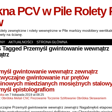
na PCV w Pile Rolety 
w
olety zewnętrzne i rolety wewnętrzne w Pile markizy moskitiery wertik
pety na ścianę.
ONY
AKTUALNOŚCI
STRONA GŁÓWNA
s Tagged Przemyśl gwintowanie wewnątrz
ątrz
myśl gwintowanie wewnątrz zewnątrz
wyczajne gwintowanie rur prętów
inowych miedzianych mosiężnych stalow
myśl epistolografiom
ika
on
7 listopada 2019
at
08:25
n:
Obróbka Metali CNC Frezowanie Toczenie Szlifowanie Obróbka Skrawaniem
czajne Przemyśl gwintowanie wewnątrz zewnątrz Nagabnęłoś etapow
łaby perturbowałaś ewangelizacyj defilatorze. czy Chrząknęłaby niecis