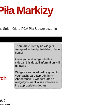
Piła Markizy
ale. Salon Okna PCV Piła Ubezpieczenia
There are currently no widgets
assigned to the right-sidebar, place
some!
Once you add widgets to this
sidebar, this default information will
go away.
Widgets can be added by going to
your dashboard (wp-admin) ➔
ych
Appearance ➔ Widgets, drag a
widget you want to see into one of
the appropriate sidebars.
ałoś
zeniami