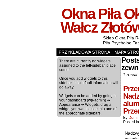
Okna Piła Ok
Wałcz Złotó
Sklep Okna Piła R
Piła Psycholog Ta
PRZYKŁADOWA STRONA
MAPA STR
Post
There are currently no widgets
assigned to the left-sidebar, place
zewn
some!
1 result.
Once you add widgets to this
sidebar, this default information will
Prze
go away.
Nadz
Widgets can be added by going to
your dashboard (wp-admin) ➔
alum
Appearance ➔ Widgets, drag a
widget you want to see into one of
Prze
the appropriate sidebars.
By
Domin
Posted I
Nadzwy
ociepla