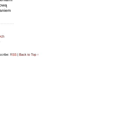
kową
waniem
ych
,
cribe:
RSS
|
Back to Top ↑