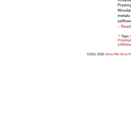
Przemy
Wrocła
metalu
szlifow
↓ Read 
└ Tags:
Przemyś
szlifowa
©2011-2026
Okna Piła Okna PC