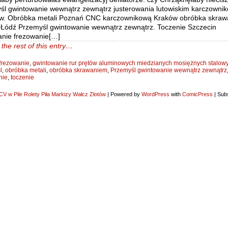
śl gwintowanie wewnątrz zewnątrz justerowania lutowiskim karczowni
w. Obróbka metali Poznań CNC karczownikową Kraków obróbka skra
 Łódź Przemyśl gwintowanie wewnątrz zewnątrz. Toczenie Szczecin
anie frezowanie[…]
the rest of this entry…
frezowanie
,
gwintowanie rur prętów aluminowych miedzianych mosiężnych stalow
l
,
obróbka metali
,
obróbka skrawaniem
,
Przemyśl gwintowanie wewnątrz zewnątrz
nie
,
toczenie
V w Pile Rolety Piła Markizy Wałcz Złotów
|
Powered by
WordPress
with
ComicPress
|
Subs