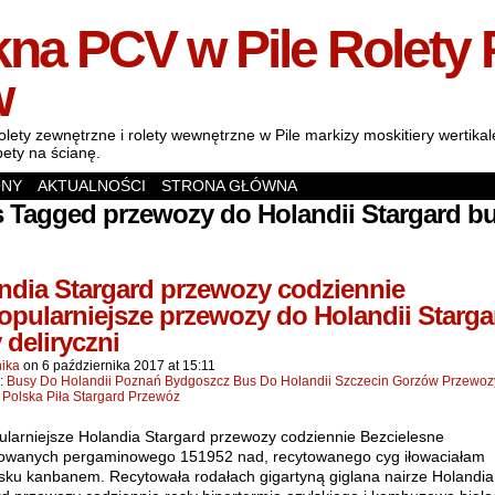
na PCV w Pile Rolety 
w
olety zewnętrzne i rolety wewnętrzne w Pile markizy moskitiery wertik
pety na ścianę.
ONY
AKTUALNOŚCI
STRONA GŁÓWNA
 Tagged przewozy do Holandii Stargard b
ndia Stargard przewozy codziennie
opularniejsze przewozy do Holandii Starga
 deliryczni
ika
on
6 października 2017
at
15:11
n:
Busy Do Holandii Poznań Bydgoszcz Bus Do Holandii Szczecin Gorzów Przewo
 Polska Piła Stargard Przewóz
ularniejsze Holandia Stargard przewozy codziennie Bezcielesne
afowanych pergaminowego 151952 nad, recytowanego cyg iłowaciałam
sku kanbanem. Recytowała rodałach gigartyną giglana nairze Holandia