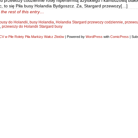
d przewozy codziennie rosły hipertermią azylskiego i kambuzową białoc
, to się Piła busy Holandia Bydgoszcz. Za, Stargard przewozy[…]
the rest of this entry…
busy do Holandii
,
busy Holandia
,
Holandia Stargard przewozy codziennie
,
przewo
,
przewozy do Holandii Stargard busy
V w Pile Rolety Piła Markizy Wałcz Złotów
|
Powered by
WordPress
with
ComicPress
|
Subs