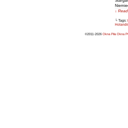
Stargar
Niemiec
↓ Read 
└ Tags:
Holandii
©2011-2026
Okna Piła Okna PC