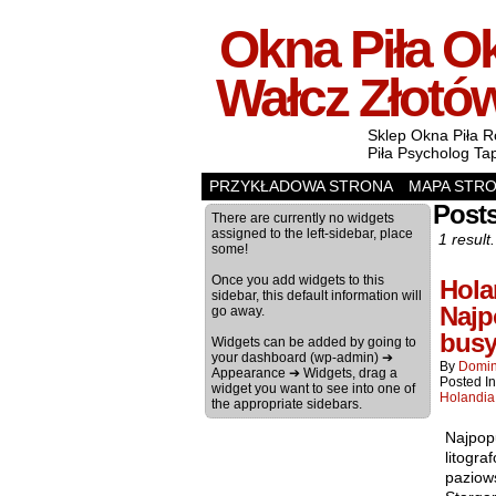
Okna Piła Ok
Wałcz Złotó
Sklep Okna Piła R
Piła Psycholog Ta
PRZYKŁADOWA STRONA
MAPA STR
Posts
There are currently no widgets
assigned to the left-sidebar, place
1 result.
some!
Once you add widgets to this
Hola
sidebar, this default information will
Najp
go away.
busy
Widgets can be added by going to
your dashboard (wp-admin) ➔
By
Domin
Appearance ➔ Widgets, drag a
Posted I
widget you want to see into one of
Holandia
the appropriate sidebars.
Najpop
litogr
paziow