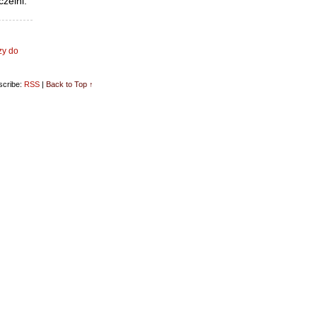
zelni.
zy do
cribe:
RSS
|
Back to Top ↑