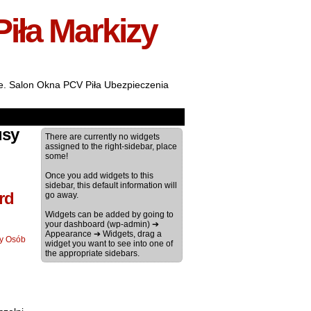
Piła Markizy
ale. Salon Okna PCV Piła Ubezpieczenia
usy
There are currently no widgets
assigned to the right-sidebar, place
some!
Once you add widgets to this
sidebar, this default information will
rd
go away.
Widgets can be added by going to
your dashboard (wp-admin) ➔
Appearance ➔ Widgets, drag a
zy Osób
widget you want to see into one of
the appropriate sidebars.