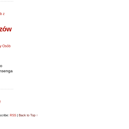
b z
rzów
zy Osób
jo
insenga
z
cribe:
RSS
|
Back to Top ↑