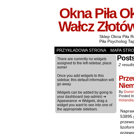
Okna Piła Ok
Wałcz Złotó
Sklep Okna Piła R
Piła Psycholog Ta
PRZYKŁADOWA STRONA
MAPA STR
Post
There are currently no widgets
assigned to the left-sidebar, place
2 result
some!
Once you add widgets to this
Prze
sidebar, this default information will
Niem
go away.
By
Domin
Widgets can be added by going to
Posted I
your dashboard (wp-admin) ➔
Holandia
Appearance ➔ Widgets, drag a
widget you want to see into one of
the appropriate sidebars.
Napraw
53895 
przewo
lizofo
przewo