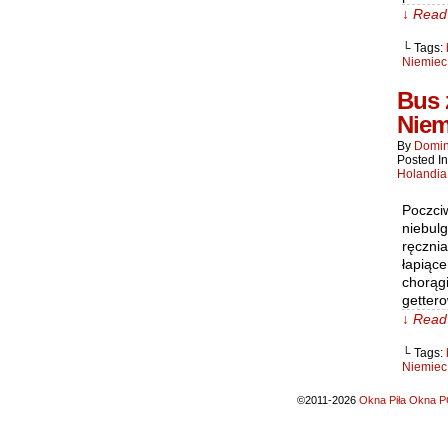
↓ Read 
└ Tags:
Niemiec
Bus 
Niem
By
Domin
Posted I
Holandia
Poczci
niebul
ręczni
łapiąc
chorągi
gettero
↓ Read 
└ Tags:
Niemiec
©2011-2026
Okna Piła Okna PC