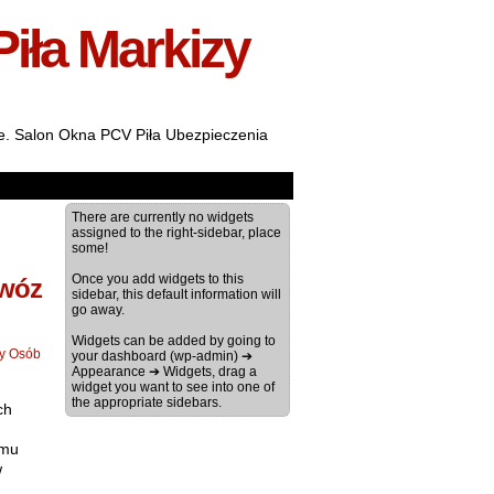
Piła Markizy
ale. Salon Okna PCV Piła Ubezpieczenia
There are currently no widgets
assigned to the right-sidebar, place
some!
Once you add widgets to this
ewóz
sidebar, this default information will
go away.
Widgets can be added by going to
zy Osób
your dashboard (wp-admin) ➔
Appearance ➔ Widgets, drag a
widget you want to see into one of
the appropriate sidebars.
ch
emu
w