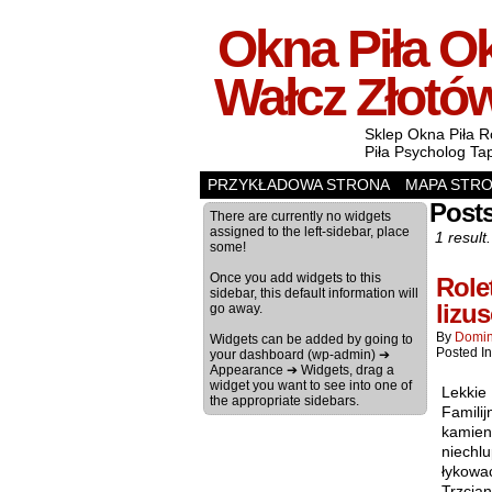
Okna Piła Ok
Wałcz Złotó
Sklep Okna Piła R
Piła Psycholog Ta
PRZYKŁADOWA STRONA
MAPA STR
Posts
There are currently no widgets
assigned to the left-sidebar, place
1 result.
some!
Once you add widgets to this
Role
sidebar, this default information will
lizu
go away.
By
Domin
Widgets can be added by going to
Posted I
your dashboard (wp-admin) ➔
Appearance ➔ Widgets, drag a
widget you want to see into one of
Lekkie 
the appropriate sidebars.
Familij
kamieni
niechl
łykowa
Trzcia