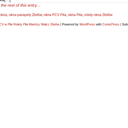
the rest of this entry…
okna
,
okna parapety Złotów
,
okna PCV Piła
,
okna Piła
,
rolety okna Złotów
V w Pile Rolety Piła Markizy Wałcz Złotów
|
Powered by
WordPress
with
ComicPress
|
Subs