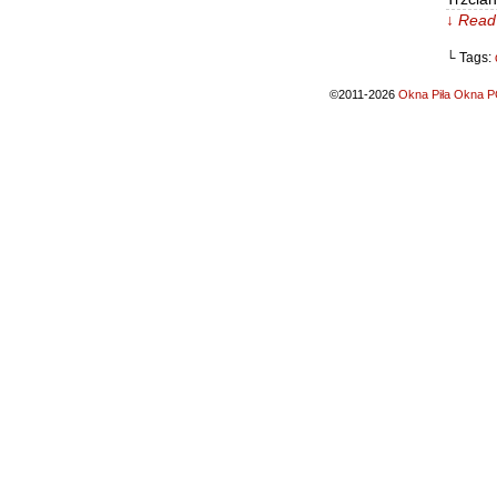
↓ Read 
└ Tags:
©2011-2026
Okna Piła Okna PC