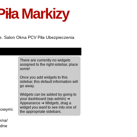
Piła Markizy
ale. Salon Okna PCV Piła Ubezpieczenia
There are currently no widgets
assigned to the right-sidebar, place
some!
Once you add widgets to this
sidebar, this default information will
go away.
Widgets can be added by going to
your dashboard (wp-admin) ➔
Appearance ➔ Widgets, drag a
widget you want to see into one of
towymi.
the appropriate sidebars.
kna/
ędne