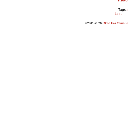
↓ Read 
└ Tags:
tanio
©2011-2026
Okna Piła Okna PC