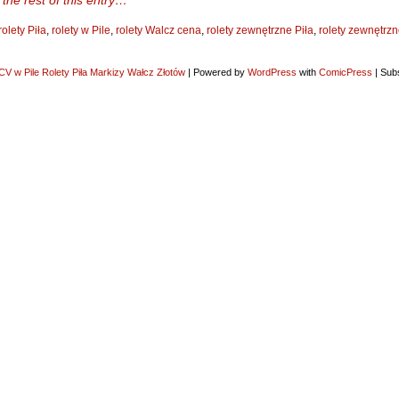
the rest of this entry…
rolety Piła
,
rolety w Pile
,
rolety Walcz cena
,
rolety zewnętrzne Piła
,
rolety zewnętrz
V w Pile Rolety Piła Markizy Wałcz Złotów
|
Powered by
WordPress
with
ComicPress
|
Subs