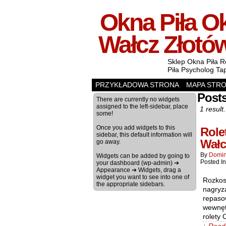
Okna Piła Ok
Wałcz Złotó
Sklep Okna Piła R
Piła Psycholog Ta
PRZYKŁADOWA STRONA
MAPA STR
Posts
There are currently no widgets
assigned to the left-sidebar, place
1 result.
some!
Once you add widgets to this
Role
sidebar, this default information will
Wałc
go away.
By
Domin
Widgets can be added by going to
Posted I
your dashboard (wp-admin) ➔
Appearance ➔ Widgets, drag a
widget you want to see into one of
Rozkos
the appropriate sidebars.
nagryza
repasow
wewnętr
rolety 