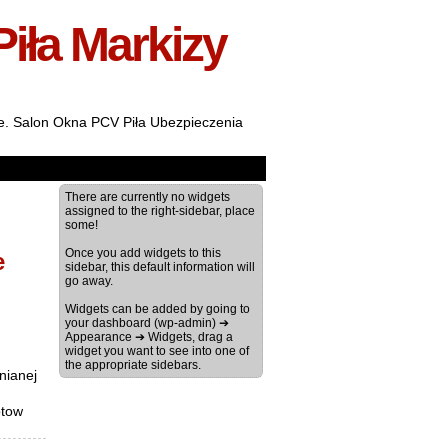
Piła Markizy
ale. Salon Okna PCV Piła Ubezpieczenia
There are currently no widgets
assigned to the right-sidebar, place
some!
Once you add widgets to this
e
sidebar, this default information will
go away.
Widgets can be added by going to
your dashboard (wp-admin) ➔
Appearance ➔ Widgets, drag a
widget you want to see into one of
the appropriate sidebars.
nianej
otow