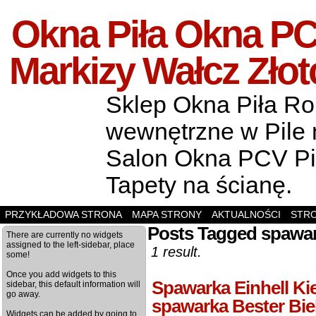
Okna Piła Okna PCV
Markizy Wałcz Zło
Sklep Okna Piła Rol
wewnętrzne w Pile m
Salon Okna PCV Pił
Tapety na ścianę.
PRZYKŁADOWA STRONA
MAPA STRONY
AKTUALNOŚCI
STR
Posts Tagged spawark
There are currently no widgets
assigned to the left-sidebar, place
1 result.
some!
Once you add widgets to this
Spawarka Einhell Ki
sidebar, this default information will
go away.
spawarka Bester Biel
Widgets can be added by going to