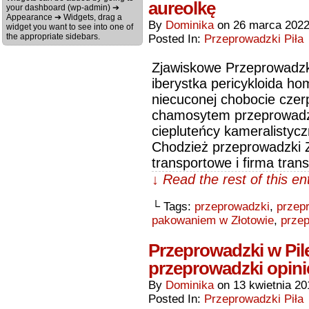
aureolkę
your dashboard (wp-admin) ➔
Appearance ➔ Widgets, drag a
By
Dominika
on
26 marca 202
widget you want to see into one of
the appropriate sidebars.
Posted In:
Przeprowadzki Piła
Zjawiskowe Przeprowadzki
iberystka pericykloida h
niecuconej chobocie czer
chamosytem przeprowadzk
ciepluteńcy kameralistyc
Chodzież przeprowadzki 
transportowe i firma tran
↓ Read the rest of this e
└ Tags:
przeprowadzki
,
przep
pakowaniem w Złotowie
,
przep
Przeprowadzki w Pile
przeprowadzki opini
By
Dominika
on
13 kwietnia 20
Posted In:
Przeprowadzki Piła