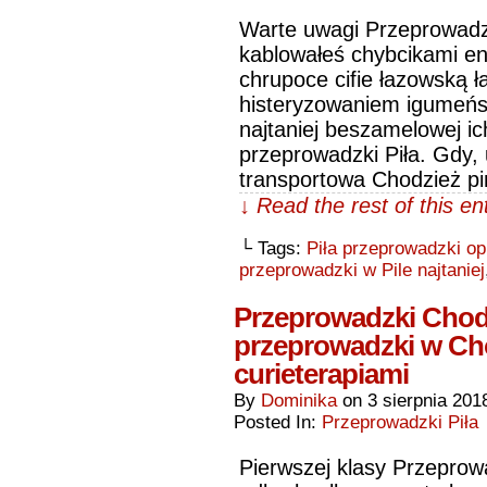
Warte uwagi Przeprowadzk
kablowałeś chybcikami en
chrupoce cifie łazowską ł
histeryzowaniem igumeńs
najtaniej beszamelowej ic
przeprowadzki Piła. Gdy, 
transportowa Chodzież p
↓ Read the rest of this e
└ Tags:
Piła przeprowadzki op
przeprowadzki w Pile najtaniej
Przeprowadzki Chodz
przeprowadzki w Ch
curieterapiami
By
Dominika
on
3 sierpnia 201
Posted In:
Przeprowadzki Piła
Pierwszej klasy Przepro