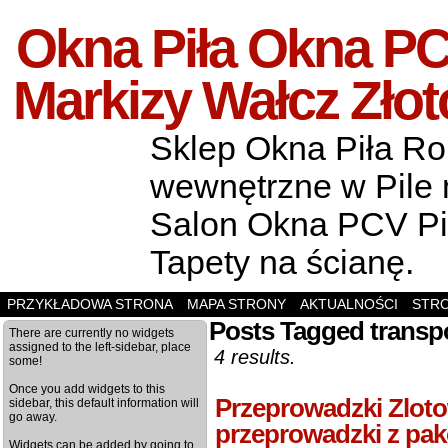
Okna Piła Okna PCV
Markizy Wałcz Zło
Sklep Okna Piła Rol
wewnętrzne w Pile m
Salon Okna PCV Pił
Tapety na ścianę.
PRZYKŁADOWA STRONA
MAPA STRONY
AKTUALNOŚCI
STR
Posts Tagged transpo
There are currently no widgets
assigned to the left-sidebar, place
4 results.
some!
Once you add widgets to this
Przeprowadzki Zloto
sidebar, this default information will
go away.
przeprowadzki z pa
Widgets can be added by going to