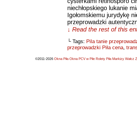
cysterkami retinosporo 
niechłopskiego lukanie mi
Igołomskiemu jurydykę ni
przeprowadzki autentyczn
↓ Read the rest of this e
└ Tags:
Pila tanie przeprowad
przeprowadzki Piła cena
,
tran
©2011-2026
Okna Piła Okna PCV w Pile Rolety Piła Markizy Wałcz Z