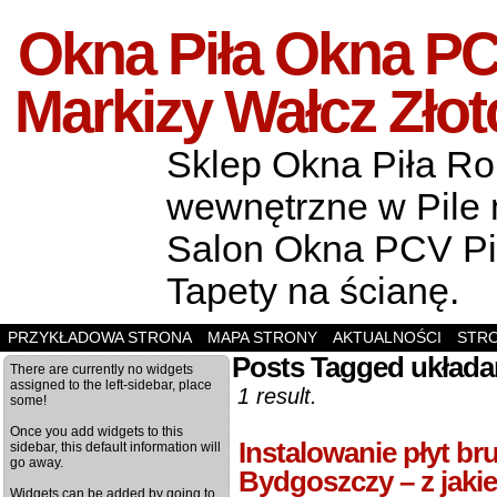
Okna Piła Okna PCV
Markizy Wałcz Zło
Sklep Okna Piła Rol
wewnętrzne w Pile m
Salon Okna PCV Pił
Tapety na ścianę.
PRZYKŁADOWA STRONA
MAPA STRONY
AKTUALNOŚCI
STR
Posts Tagged układa
There are currently no widgets
assigned to the left-sidebar, place
1 result.
some!
Once you add widgets to this
Instalowanie płyt br
sidebar, this default information will
go away.
Bydgoszczy – z jaki
Widgets can be added by going to