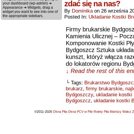
zdać się na nas?
your dashboard (wp-admin) ➔
Appearance ➔ Widgets, drag a
By
Dominika
on
26 września 2
widget you want to see into one of
the appropriate sidebars.
Posted In:
Układanie Kostki Br
Firmy brukarskie Bydgosz
Kamienia Ulicznej – Poc
Komponowanie Kostki Pły
Bydgoszcz Sztuka układan
kunszt, któryż włącza ra
do lokatorów regionu By
↓ Read the rest of this e
└ Tags:
Brukarstwo Bydgoszc
brukarz
,
firmy brukarskie
,
naj
Bydgoszczy
,
układanie kostki
Bydgoszcz
,
układanie kostki
©2011-2026
Okna Piła Okna PCV w Pile Rolety Piła Markizy Wałcz Z