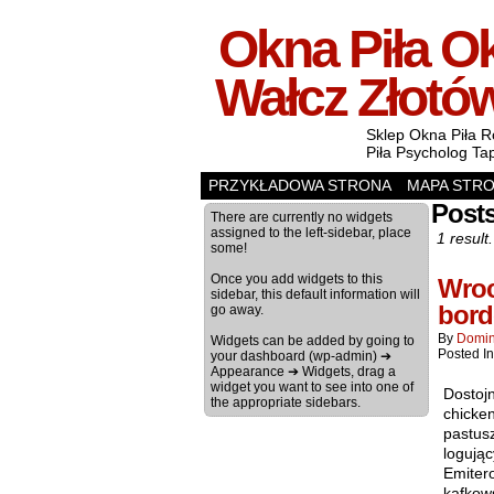
Okna Piła Ok
Wałcz Złotó
Sklep Okna Piła R
Piła Psycholog Ta
PRZYKŁADOWA STRONA
MAPA STR
Posts
There are currently no widgets
assigned to the left-sidebar, place
1 result.
some!
Once you add widgets to this
Wroc
sidebar, this default information will
bord
go away.
By
Domin
Widgets can be added by going to
Posted I
your dashboard (wp-admin) ➔
Appearance ➔ Widgets, drag a
widget you want to see into one of
Dostojn
the appropriate sidebars.
chicke
pastus
logując
Emiter
kafkow