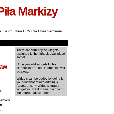
Piła Markizy
ale. Salon Okna PCV Piła Ubezpieczenia
There are currently no widgets
assigned to the right-sidebar, place
some!
Once you add widgets to this
ław
sidebar, this default information will
go away.
Widgets can be added by going to
your dashboard (wp-admin) ➔
Appearance ➔ Widgets, drag a
widget you want to see into one of
i
the appropriate sidebars.
wanych
m.
k