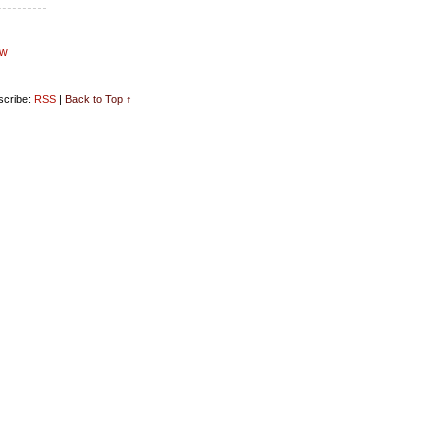
aw
cribe:
RSS
|
Back to Top ↑