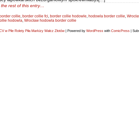
the rest of this entry…
border collie
,
border collie fci
,
border collie hodowle
,
hodowla border collie
,
Wrocł
ollie hodowla
,
Wrocław hodowla border collie
V w Pile Rolety Piła Markizy Wałcz Złotów
|
Powered by
WordPress
with
ComicPress
|
Subs