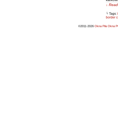
↓ Read 
└ Tags:
border c
©2011-2026
Okna Piła Okna PC